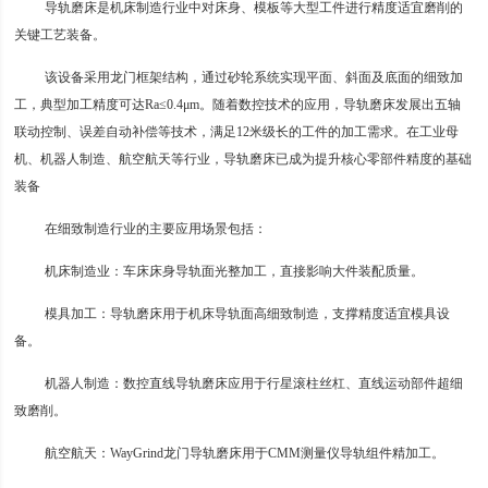
导轨磨床是机床制造行业中对床身、模板等大型工件进行精度适宜磨削的
关键工艺装备。
该设备采用龙门框架结构，通过砂轮系统实现平面、斜面及底面的细致加
工，典型加工精度可达Ra≤0.4μm。随着数控技术的应用，导轨磨床发展出五轴
联动控制、误差自动补偿等技术，满足12米级长的工件的加工需求。在工业母
机、机器人制造、航空航天等行业，导轨磨床已成为提升核心零部件精度的基础
装备
在细致制造行业的主要应用场景包括：
机床制造业：车床床身导轨面光整加工，直接影响大件装配质量。
模具加工：导轨磨床用于机床导轨面高细致制造，支撑精度适宜模具设
备。
机器人制造：数控直线导轨磨床应用于行星滚柱丝杠、直线运动部件超细
致磨削。
航空航天：WayGrind龙门导轨磨床用于CMM测量仪导轨组件精加工。