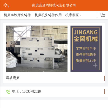
南皮县金岡机械制造有限公司
机床铸铁床身铸件
机床机头铸件作用
机床底座5
机床灰铁铸件作用
灰铁机床铸铁件
机床铸件2
机床床脚3
机床底座的结构
机头铸件
灰铁床身介绍
灰铁机床轴承座
球形立柱
机床铸件5
机床导轨3
灰铁机头铸件
压铸缩孔原因解决措施
球铁铸造三大亮点
机床底座铸造方式
机床底座是什么
轴承支架
箱体铸件
机床床脚
球墨铸件
球体磨床
机床铸铁
球铁铸件介绍
导轨磨床
电话：
13833782828