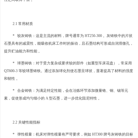
2.1 常用材质
* 较灰铸铁：这是主流的材料，牌号通常为 HT250-300 。灰铸铁中的片状
石墨具有的减震性，能吸收机床工作时的振动，且石墨结构可形成自润滑微孔，
提升贮油能力和性能 。
* 球墨铸铁：对于受力复杂或要求较的部件（如重型车床花盘），常采用
QT600-3 等较球墨铸铁。通过添加球化剂使石墨呈球状，显著提高了材料的强度
和韧性 。
* 合金铸铁：为满足特定性能，会在冶炼环节添加微量铬、铜、锡等元
素，促使形成均匀细小的 A 型石墨，进一步优化阻尼特性 。
2.2 关键性能指标
* 弹性模量：机床对弹性模量有严苛要求，例如 HT300 牌号灰铸铁的目标