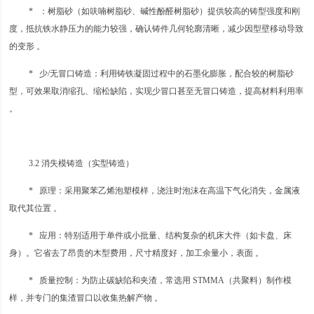
* ：树脂砂（如呋喃树脂砂、碱性酚醛树脂砂）提供较高的铸型强度和刚
度，抵抗铁水静压力的能力较强，确认铸件几何轮廓清晰，减少因型壁移动导致
的变形 。
* 少/无冒口铸造：利用铸铁凝固过程中的石墨化膨胀，配合较的树脂砂
型，可效果取消缩孔、缩松缺陷，实现少冒口甚至无冒口铸造，提高材料利用率
。
3.2 消失模铸造（实型铸造）
* 原理：采用聚苯乙烯泡塑模样，浇注时泡沫在高温下气化消失，金属液
取代其位置 。
* 应用：特别适用于单件或小批量、结构复杂的机床大件（如卡盘、床
身）。它省去了昂贵的木型费用，尺寸精度好，加工余量小，表面 。
* 质量控制：为防止碳缺陷和夹渣，常选用 STMMA（共聚料）制作模
样，并专门的集渣冒口以收集热解产物 。