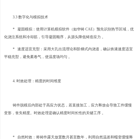
3.3 数字化与模拟技术
* 凝固模拟：使用计算机模拟软件（如华铸 CAE）预先识别热节区域，优
化浇注系统和冷却筋，引导凝固顺序，从源头降低铸造应力 。
* 速度适宜充型：采用大孔出流理论和阶梯式内浇道，确认铁液速度适宜
平稳充型，避免紊卷气，使温度场均匀 。
4. 时效处理：精度的时间维度
铸件脱模后内部处于高应力状态，若直接加工，应力释放会导致工件缓慢
变形，丧失精度。时效处理是确认精度时间长性的关键工序 。
* 自然时效：将铸件露天放置数月甚至数年，利用自然温差和蠕变缓慢释