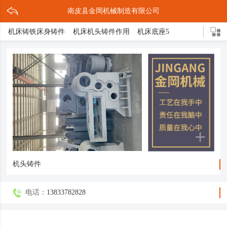
南皮县金岡机械制造有限公司
机床铸铁床身铸件
机床机头铸件作用
机床底座5
机床灰铁铸件作用
灰铁机床铸铁件
机床铸件2
机床床脚3
机床底座的结构
机头铸件
灰铁床身介绍
灰铁机床轴承座
球形立柱
机床铸件5
机床导轨3
灰铁机头铸件
压铸缩孔原因解决措施
球铁铸造三大亮点
机床底座铸造方式
机床底座是什么
轴承支架
箱体铸件
机床床脚
球墨铸件
球体磨床
机床铸铁
球铁铸件介绍
机头铸件
电话：
13833782828