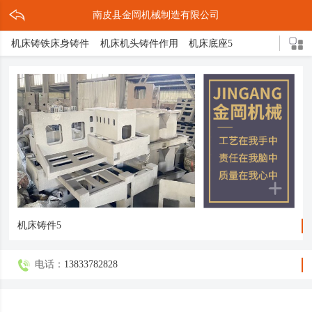
南皮县金岡机械制造有限公司
机床铸铁床身铸件
机床机头铸件作用
机床底座5
机床灰铁铸件作用
灰铁机床铸铁件
机床铸件2
机床床脚3
机床底座的结构
机头铸件
灰铁床身介绍
灰铁机床轴承座
球形立柱
机床铸件5
机床导轨3
灰铁机头铸件
压铸缩孔原因解决措施
球铁铸造三大亮点
机床底座铸造方式
机床底座是什么
轴承支架
箱体铸件
机床床脚
球墨铸件
球体磨床
机床铸铁
球铁铸件介绍
机床铸件5
电话：
13833782828