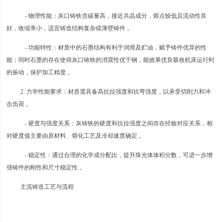
- 物理性能：灰口铸铁含碳量高，接近共晶成分，熔点较低且流动性良
好，收缩率小，适宜铸造结构复杂或薄壁铸件 。
- 功能特性：材质中的石墨结构有利于润滑及贮油，赋予铸件优异的性
能；同时石墨的存在使得灰口铸铁的消震性优于钢，能效果优良吸收机床运行时
的振动，保护加工精度 。
2. 力学性能要求：材质需具备高抗拉强度和抗弯强度，以承受切削力和冲
击负荷 。
- 硬度与强度关系：灰铸铁的硬度和抗拉强度之间存在经验对应关系，相
对硬度值主要由原材料、熔化工艺及冷却速度确定 。
- 稳定性：通过合理的化学成分配比，提升珠光体体积分数，可进一步增
强铸件的刚性和尺寸稳定性 。
主流铸造工艺与流程