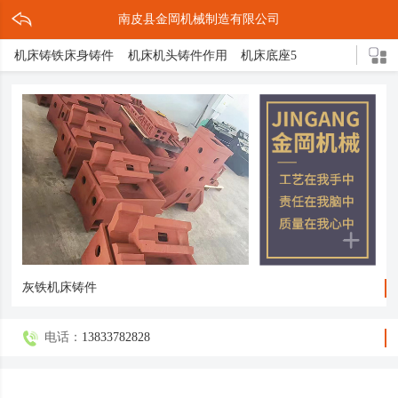
南皮县金岡机械制造有限公司
机床铸铁床身铸件
机床机头铸件作用
机床底座5
机床灰铁铸件作用
灰铁机床铸铁件
机床铸件2
机床床脚3
机床底座的结构
机头铸件
灰铁床身介绍
灰铁机床轴承座
球形立柱
机床铸件5
机床导轨3
灰铁机头铸件
压铸缩孔原因解决措施
球铁铸造三大亮点
机床底座铸造方式
机床底座是什么
轴承支架
箱体铸件
机床床脚
球墨铸件
球体磨床
机床铸铁
球铁铸件介绍
灰铁机床铸件
电话：
13833782828