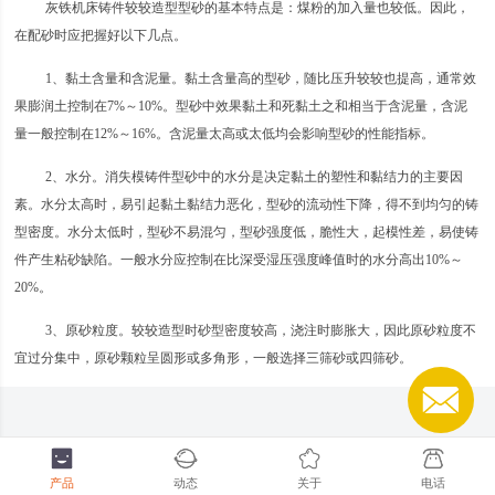
灰铁机床铸件较较造型型砂的基本特点是：煤粉的加入量也较低。因此，
在配砂时应把握好以下几点。
1、黏土含量和含泥量。黏土含量高的型砂，随比压升较较也提高，通常效
果膨润土控制在7%～10%。型砂中效果黏土和死黏土之和相当于含泥量，含泥
量一般控制在12%～16%。含泥量太高或太低均会影响型砂的性能指标。
2、水分。消失模铸件型砂中的水分是决定黏土的塑性和黏结力的主要因
素。水分太高时，易引起黏土黏结力恶化，型砂的流动性下降，得不到均匀的铸
型密度。水分太低时，型砂不易混匀，型砂强度低，脆性大，起模性差，易使铸
件产生粘砂缺陷。一般水分应控制在比深受湿压强度峰值时的水分高出10%～
20%。
3、原砂粒度。较较造型时砂型密度较高，浇注时膨胀大，因此原砂粒度不
宜过分集中，原砂颗粒呈圆形或多角形，一般选择三筛砂或四筛砂。
产品
动态
关于
电话