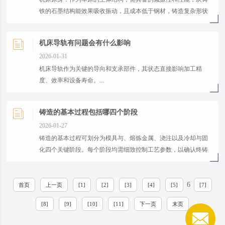
铁的石墨结构能效果吸收振动，且成本低于钢材，铸造复杂形状
也比较容易实现‌ 。...
机床导轨有问题会有什么影响
2026-01-31
机床导轨作为关键的导向和支承部件，其状态直接影响加工精
度、效率和设备寿命。...
铸造的基本过程包括哪四个阶段
2026-01-27
铸造的基本过程可划分为模具与、熔炼金属、浇注以及冷却与固
化四个关键阶段。每个阶段均需细致控制工艺参数，以确认终铸
件的质量和性能。...
6
首页
上一页
[1]
[2]
[3]
[4]
[5]
[7]
[8]
[9]
[10]
[11]
下一页
末页